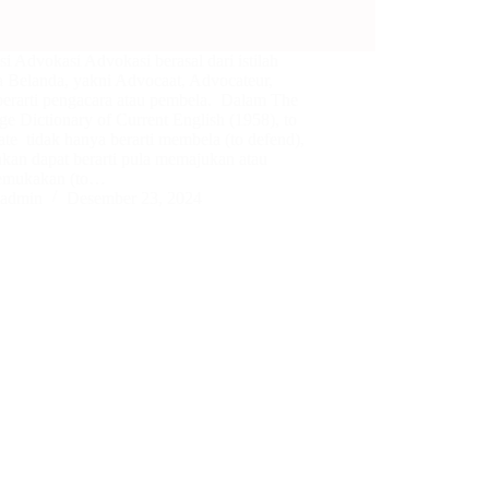
si Advokasi Advokasi berasal dari istilah
a Belanda, yakni Advocaat, Advocateur,
berarti pengacara atau pembela. Dalam The
ge Dictionary of Current English (1958), to
te tidak hanya berarti membela (to defend),
nkan dapat berarti pula memajukan atau
emukakan (to…
admin
Desember 23, 2024