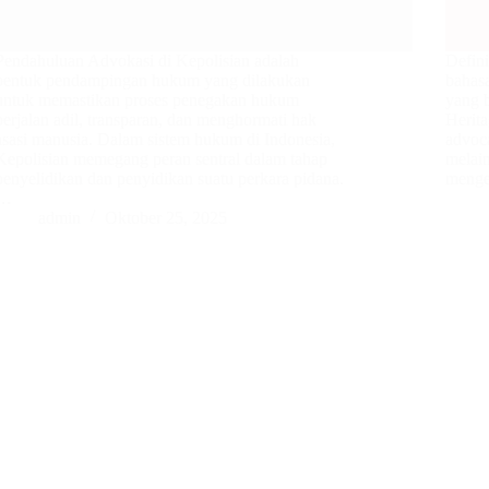
Pendahuluan Advokasi di Kepolisian adalah
Defini
bentuk pendampingan hukum yang dilakukan
bahas
untuk memastikan proses penegakan hukum
yang 
berjalan adil, transparan, dan menghormati hak
Herita
asasi manusia. Dalam sistem hukum di Indonesia,
advoca
Kepolisian memegang peran sentral dalam tahap
melai
penyelidikan dan penyidikan suatu perkara pidana.
meng
…
admin
Oktober 25, 2025