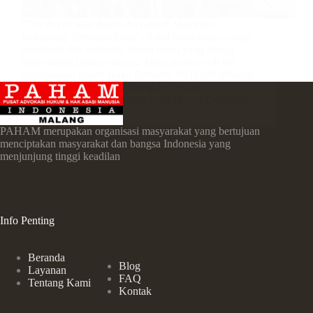
“The Art of War dalam Advokasi: Membela
Kebenaran Bersama Iman”. Judul yang terasa sangat
grandious dan memiliki beban moril yang cukup
besar dalam penerapannya. Tema ini menjadi inti
pembahasan dalam Buka Bersama PAHAM Malang
di Ramadhan 1447 H. Strategi berperang…
Cita Nisriina
Maret 1, 2026
1 Comment
PAHAM merupakan organisasi masyarakat yang bertujuan
menciptakan masyarakat dan bangsa Indonesia yang
menjunjung tinggi keadilan
Info Penting
Beranda
Blog
Layanan
FAQ
Tentang Kami
Kontak