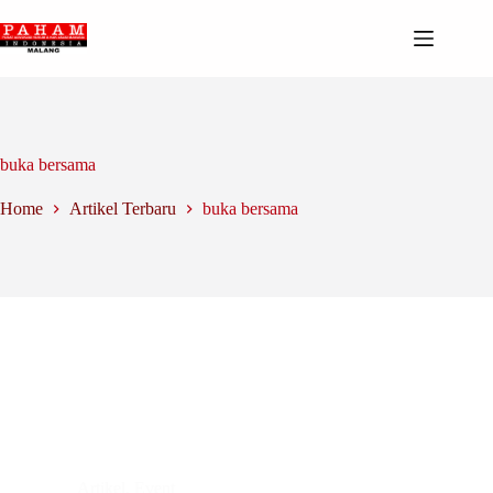
Skip
to
content
buka bersama
Home
Artikel Terbaru
buka bersama
Artikel
,
Event