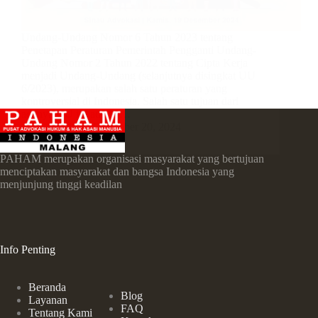
Undang-Undang Nomor 6 Tahun 2023 tentang
Penetapan Peraturan Pemerintah Pengganti Undang-
Undang Nomor 2 Tahun 2022 tentang Cipta Kerja
menjadi Undang-Undang (selanjutnya disingkat UU
6/2023), merupakan salah satu peraturan yang
kontroversial di Indonesia. Salah satu tujuan dari
adanya UU ini adalah…
admin
Desember 20, 2024
PAHAM merupakan organisasi masyarakat yang bertujuan
menciptakan masyarakat dan bangsa Indonesia yang
menjunjung tinggi keadilan
Info Penting
Beranda
Blog
Layanan
FAQ
Tentang Kami