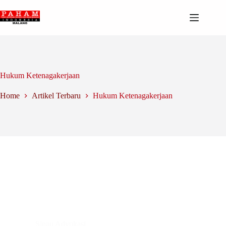
Skip
to
content
Hukum Ketenagakerjaan
Home
Artikel Terbaru
Hukum Ketenagakerjaan
Sinau Advokasi