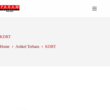
Skip
to
content
KDRT
Home
Artikel Terbaru
KDRT
Artikel