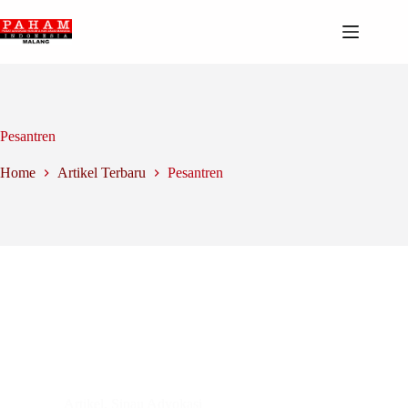
Skip
to
content
Pesantren
Home
Artikel Terbaru
Pesantren
Artikel
,
Sinau Advokasi