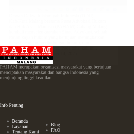
Dewan Dakwah Islamiyah Indonesia (DDII)
Kab/Kota Malang bersama Pusat Advokasi Hukum
dan Hak Asasi Manusia (PAHAM) Cabang Malang
kembali menyelenggarakan Sinau Advokasi, sebuah
forum kajian hukum yang bertujuan meningkatkan
literasi keadilan, perlindungan hukum, dan
pemberdayaan masyarakat. Pada edisi kali ini,…
admin
November 14, 2025
PAHAM merupakan organisasi masyarakat yang bertujuan
menciptakan masyarakat dan bangsa Indonesia yang
menjunjung tinggi keadilan
Info Penting
Beranda
Blog
Layanan
FAQ
Tentang Kami