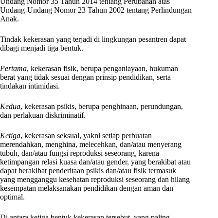
Undang Nomor 35 Tahun 2014 tentang Perubahan atas
Undang-Undang Nomor 23 Tahun 2002 tentang Perlindungan
Anak.
Tindak kekerasan yang terjadi di lingkungan pesantren dapat
dibagi menjadi tiga bentuk.
Pertama
, kekerasan fisik, berupa penganiayaan, hukuman
berat yang tidak sesuai dengan prinsip pendidikan, serta
tindakan intimidasi.
Kedua
, kekerasan psikis, berupa penghinaan, perundungan,
dan perlakuan diskriminatif.
Ketiga
, kekerasan seksual, yakni setiap perbuatan
merendahkan, menghina, melecehkan, dan/atau menyerang
tubuh, dan/atau fungsi reproduksi seseorang, karena
ketimpangan relasi kuasa dan/atau gender, yang berakibat atau
dapat berakibat penderitaan psikis dan/atau fisik termasuk
yang mengganggu kesehatan reproduksi seseorang dan hilang
kesempatan melaksanakan pendidikan dengan aman dan
optimal.
Di antara ketiga bentuk kekerasan tersebut, yang paling