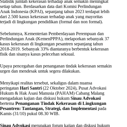
Statistik jumlah kekerasan terhadap anak semakin meningkat
setiap tahun. Berdasarkan data dari Komisi Perlindungan
Anak Indonesia (KPAI), sepanjang tahun 2023 terdapat lebih
dari 2.500 kasus kekerasan terhadap anak yang mayoritas
terjadi di lingkungan pendidikan (formal dan non formal).
Sebelumnya, Kementerian Pemberdayaan Perempuan dan
Perlindungan Anak (KemenPPPA), melaporkan sebanyak 37
kasus kekerasan di lingkungan pesantren sepanjang tahun
2018-2019. Sebanyak 33% diantaranya berbentuk kekerasan
fisik dan sisanya kasus pelecehan seksual.
Upaya pencegahan dan penanganan tindak kekerasan semakin
urgen dan mendesak untuk segera dilakukan.
Menyikapi realitas tersebut, sekaligus dalam nuansa
peringatan
Hari Santri
(22 Oktober 2024), Pusat Advokasi
Hukum & Hak Asasi Manusia (PAHAM) Cabang Malang
mengadakan kajian dan diskusi hukum
Sinau Advokasi
bertema
Penanganan Tindak Kekerasan di Lingkungan
Pesantren: Tantangan, Strategi, dan Implementasi
pada
Kamis (31/10) pukul 08.30 WIB.
Sinau Advokasi
merupakan forum kajian dan diskusi hukum