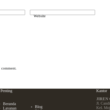
Website
 I comment.
 Penting
Kantor
JIREN
Jl. Cand
Beranda
Blog
Kel. Mo
Layanan