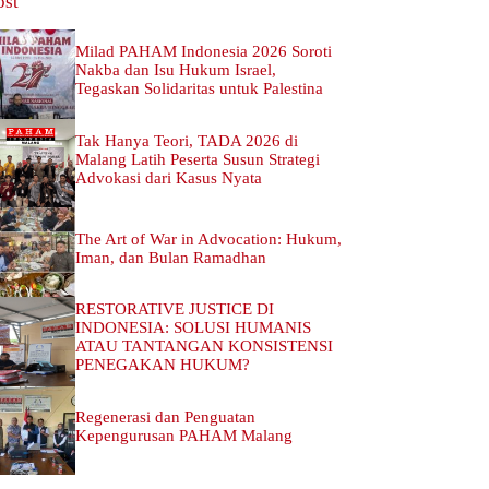
ost
Milad PAHAM Indonesia 2026 Soroti
Nakba dan Isu Hukum Israel,
Tegaskan Solidaritas untuk Palestina
Tak Hanya Teori, TADA 2026 di
Malang Latih Peserta Susun Strategi
Advokasi dari Kasus Nyata
The Art of War in Advocation: Hukum,
Iman, dan Bulan Ramadhan
RESTORATIVE JUSTICE DI
INDONESIA: SOLUSI HUMANIS
ATAU TANTANGAN KONSISTENSI
PENEGAKAN HUKUM?
Regenerasi dan Penguatan
Kepengurusan PAHAM Malang