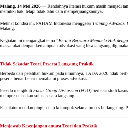
Malang, 14 Mei 2026
— Rendahnya literasi hukum masih menjadi tant
memiliki hak, tetapi tidak tahu cara memperjuangkannya.
Melihat kondisi ini, PAHAM Indonesia menggelar
Training Advokasi
Malang.
Kegiatan ini mengangkat tema
“Berani Bersuara Membela Hak dengan
masyarakat dengan kemampuan advokasi yang bisa langsung digunaka
Tidak Sekadar Teori, Peserta Langsung Praktik
Berbeda dari pelatihan hukum pada umumnya, TADA 2026 tidak berhenti 
peserta benar-benar memahami proses advokasi.
Peserta mengikuti
Focus Group Discussion
(FGD) berbasis studi kasus
mempresentasikan solusi secara langsung.
Fasilitator mendampingi setiap kelompok selama proses berlangsung. Pend
Menjawab Kesenjangan antara Teori dan Praktik