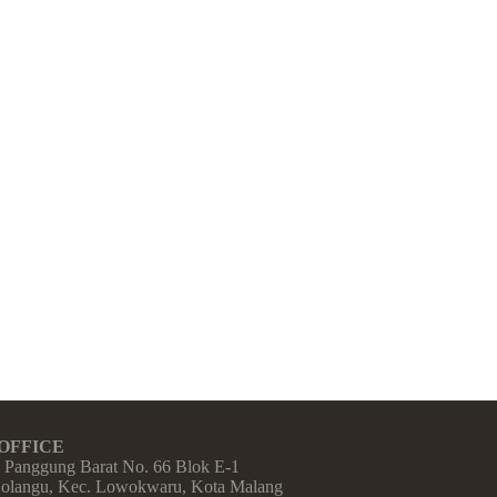
 OFFICE
i Panggung Barat No. 66 Blok E-1
jolangu, Kec. Lowokwaru, Kota Malang