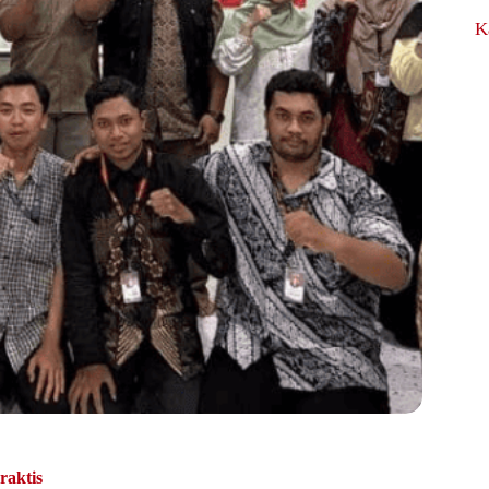
K
raktis